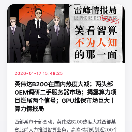
2026-01-17 15:48:25
英伟达B200在国内热度大减；两头部
OEM调研二手服务器市场；揭露算力项
目烂尾两个信号；GPU维保市场巨大丨
算力情报局
西部某市干部变动，英伟达B200热度大减西部某
省此前大力推进智算业务，高峰时期规划近200个