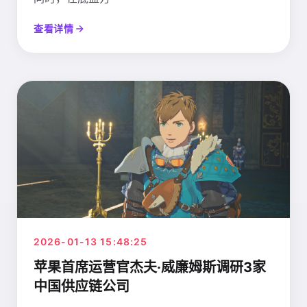
查看详情
2026-01-13 15:48:25
苹果首席运营官杰夫·威廉姆斯调研3家
中国供应链公司