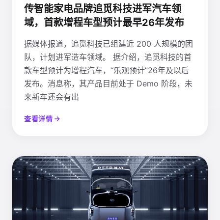
传智能家电品牌追觅科技进军汽车领
域，首款增程车型预计最早26年发布
据媒体报道，追觅科技已组建近 200 人规模的团
队，计划进军造车领域。 据介绍，追觅科技的首
款车型预计为增程汽车，“乐观预计”26年及以后
发布。消息称，其产品目前处于 Demo 阶段，未
来新车还会有出
查看详情