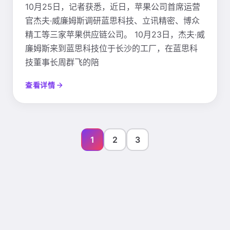
10月25日，记者获悉，近日，苹果公司首席运营
官杰夫·威廉姆斯调研蓝思科技、立讯精密、博众
精工等三家苹果供应链公司。 10月23日，杰夫·威
廉姆斯来到蓝思科技位于长沙的工厂，在蓝思科
技董事长周群飞的陪
查看详情
1
2
3