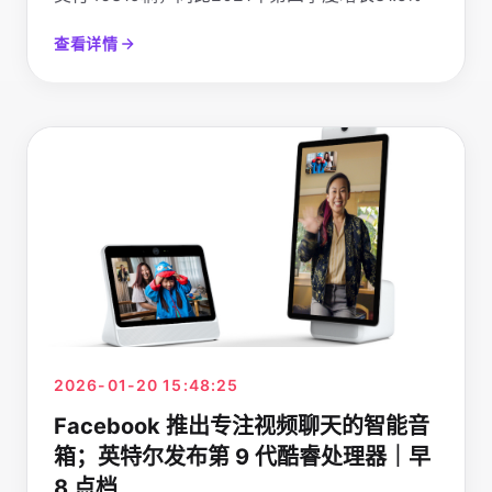
查看详情
2026-01-20 15:48:25
Facebook 推出专注视频聊天的智能音
箱；英特尔发布第 9 代酷睿处理器｜早
8 点档