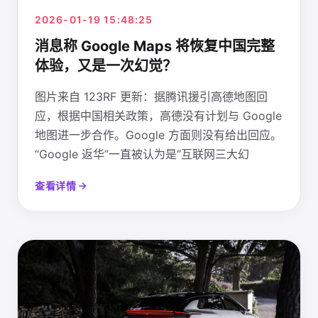
2026-01-19 15:48:25
消息称 Google Maps 将恢复中国完整
体验，又是一次幻觉？
图片来自 123RF 更新：据腾讯援引高德地图回
应，根据中国相关政策，高德没有计划与 Google
地图进一步合作。Google 方面则没有给出回应。
“Google 返华”一直被认为是“互联网三大幻
查看详情