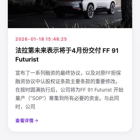
2026-01-18 15:48:25
法拉第未来表示将于4月份交付 FF 91
Futurist
宣布了一系列融资的最终协议，以及对原FF担保
融资协议中认股权证条款主要条款的重要修改。
在按时圆满执行后，公司将为FF 91 Futurist 开始
量产（“SOP”）筹集到所有必要的资金。与此同
时，公司
查看详情