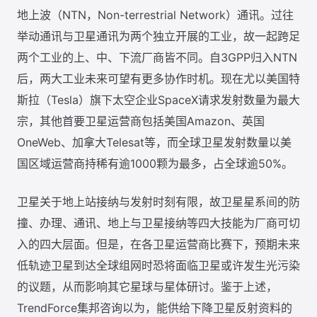
地上波（NTN，Non-terrestrial Network）通讯。过往
举动通讯与卫星通讯为两个独立开展的工业，故一起跨足
两个工业的上、中、下流厂商皆不同。自3GPP归入NTN
后，两大工业未来可望有更多协作时机。现在尤以美国特
斯拉（Tesla）旗下太空企业SpaceX请求发射数量为最大
宗，其他首要卫星运营商包括美国Amazon、英国
OneWeb、加拿大Telesat等，而全球卫星发射数量以美
国区域运营商持稀有逾1000颗为最多，占全球逾50%。
卫星关于地上站接纳与发射时刻有限，故卫星星系间的防
撞、办理、通讯、地上与卫星接纳等四大技能为厂商可切
入的四大层面。但是，在各卫星运营商比赛下，预期未来
低轨迹卫星到达全球组网时恐将面临卫星或许发生光污染
的议题，从而影响其它星球与星体研讨。鉴于上述，
TrendForce集邦咨询以为，能供给下降卫星反射资料的