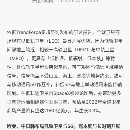
发布时间：2026-01-30 13:26:13
依据TrendForce集邦咨询发布的研讨报告，全球卫星商
场现在以低轨卫星（LEO）最具开展优势，因为低轨卫星
间隔地上较近，相较于高轨卫星（HEO）与中轨卫星
（MEO），更具有「低推迟、低辐射、低本钱」等特
性，且低轨卫星毋须架起基站，可于艰困与偏远区域接纳
信号，信号掩盖不受山区、海上、沙漠等地势约束，故可
与移动通讯5G作互补，补偿5G与地上举动通讯未能传输
区域。在低轨迹卫星自SpaceX引领论题后，亦带动更多
卫星营运商相继递件发射卫星，预估至2022年全球卫星
商场产量将有望达2950亿美元，年生长3.3%。
欧美、中日韩布局低轨卫星与5G，然本钱与长时刻开展