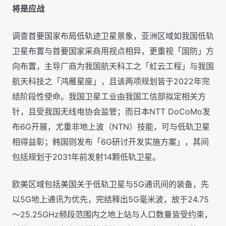
将是应战
调查首要国家布局低轨迹卫星景象，亚洲区域如我国低轨
卫星布置与首要国家采商用视点相异，更重视「国防」方
向布置，主导厂商为我国航天科工之「虹云工程」与我国
航天科技之「鸿雁星座」，且该两项规划皆于2022年完
结阶段性使命。我国卫星工业由我国工信部拟定相关方
针，且受我国无线电协会监管；而日本NTT DoCoMo发
布6G开展，尤重非地上波（NTN）技能，可与低轨卫星
相得益彰；韩国则发布「6G研讨开发实施方案」，其间
包括规划于2031年前发射14颗低轨卫星。
欧美区域包括美国关于低轨卫星与5G通讯间的装备，先
以5G地上通讯为优先，完结释出5G毫米波，故于24.75
～25.25GHz频段范围内之地上站与人口数量皆受约束，