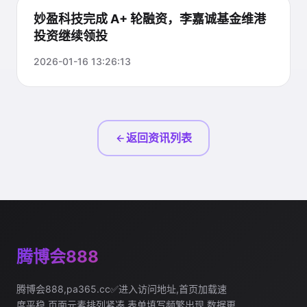
妙盈科技完成 A+ 轮融资，李嘉诚基金维港
投资继续领投
2026-01-16 13:26:13
返回资讯列表
腾博会888
腾博会888,pa365.cc✅进入访问地址,首页加载速
度平稳,页面元素排列紧凑,表单填写频繁出现.数据更