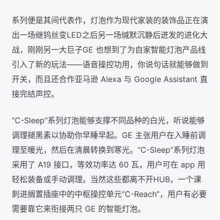
系列便是其间代表作，灯泡作为现代家装的装饰品正在演
出一场继钨丝变LED之后另一场缄默沉静后迸发的进化大
战，刚刚另一大巨子GE 也想到了为自家智能灯泡产品线
引入了新的玩法——语音操控功用，你说句话就能够做到
开关，而且还合作亚马逊 Alexa 与 Google Assistant 直
接完结声控。
“C-Sleep”系列灯泡能够支撑不同品种的白光，听说能够
调理褪黑素以协助你早睡早起。GE 主张用户在入睡前调
理至暖光，然后在清晨转换到寒光。“C-Sleep”系列灯泡
采用了 A19 接口，等效功率达 60 瓦，用户可在 app 用
轻松装备或手动调理。当然这些都离不开HUB，一个课
刺进搁置插座中的中枢操控单元“C-Reach”，用户有必要
需要靠它来衔接两只 GE 的智能灯泡。