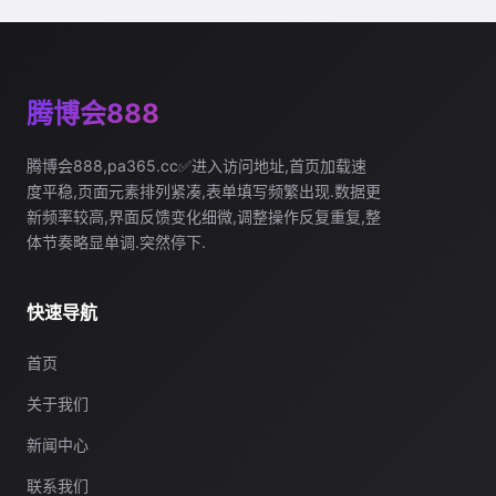
腾博会888
腾博会888,pa365.cc✅进入访问地址,首页加载速
度平稳,页面元素排列紧凑,表单填写频繁出现.数据更
新频率较高,界面反馈变化细微,调整操作反复重复,整
体节奏略显单调.突然停下.
快速导航
首页
关于我们
新闻中心
联系我们