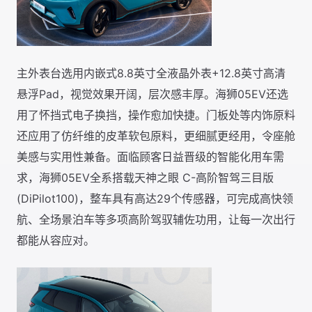
主外表台选用内嵌式8.8英寸全液晶外表+12.8英寸高清
悬浮Pad，视觉效果开阔，层次感丰厚。海狮05EV还选
用了怀挡式电子换挡，操作愈加快捷。门板处等内饰原料
还应用了仿纤维的皮革软包原料，更细腻更经用，令座舱
美感与实用性兼备。面临顾客日益晋级的智能化用车需
求，海狮05EV全系搭载天神之眼 C-高阶智驾三目版
(DiPilot100)，整车具有高达29个传感器，可完成高快领
航、全场景泊车等多项高阶驾驭辅佐功用，让每一次出行
都能从容应对。