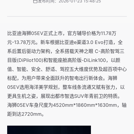
发布时间：2026-01-23 15:48:25
比亚迪海狮05EV正式上市，官方辅导价格为11.78万
元-13.78万元。新车根据比亚迪e渠道3.0 Evo打造，全
系后置后驱动力架构，全系搭载天神之眼 C-高阶智驾三
目版(DiPilot100)和智能座舱高阶版-DiLink100，以颜
值、智能、安全、舒适、驾控五大维度优势及超百项中心
标配，为用户带来全面跃升的智电出行新体会。海狮
05EV选用海洋美学规划，整车线条流通又赋有张力，以
更具生机之姿，展现出都市智选SUV年青前卫的特质。
海狮05EV车身尺度为4520mm*1860mm*1630mm，轴
距到达2720mm。