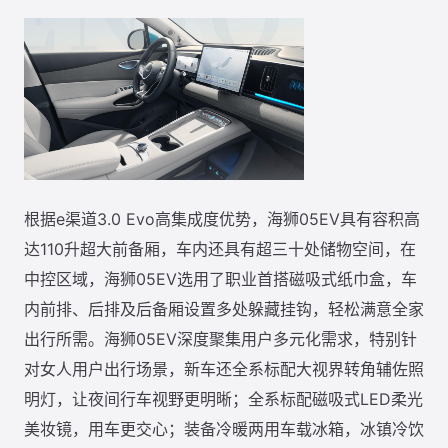
根据e渠道3.0 Evo高集成度优势，海狮05EV具有容积高
达110升超大前备厢，车内还具有超三十处储物空间，在
中控区域，海狮05EV选用了职业首搭磁吸式纸巾盒，车
内前排、后排及后备厢设置多处躲藏挂钩，轻松满意全家
出行所需。海狮05EV深度聚集用户多元化需求，特别针
对女人用户出行场景，新车还全系标配大视界转角辅佐照
明灯，让夜间行车视野更明晰；全系标配磁吸式LED柔光
美妆镜，用车更交心；装备冷暖两用车载冰箱，冰镇冷饮